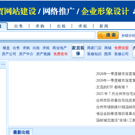
盘
出 售
求 购
出 租
求 租
新 闻
乡镇分
楼盘
出售
求购
出租
求租
商业地产
家居装
商家门店
商铺
免费加盟
修
房产公司
房产中介
房产视频
免费发布
装修知识
图库
装修公司
 >>
·
2026年一季度楼市深度
·
2026年一季度楼市深度
·
主流的ETF 都有谁？
·
2025 年 7 月台州市住
·
台州市区存量住宅信息
·
台州市域铁路S1线温岭
·
省运会跆拳道项目落幕
·
温岭城北激活“全域+三
最新出租