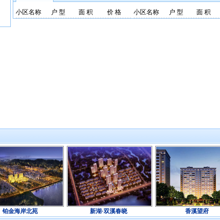
小区名称
户 型
面 积
价 格
小区名称
户 型
面 积
购房俱乐部
铂金海岸北苑
新湖·双溪春晓
香溪望府