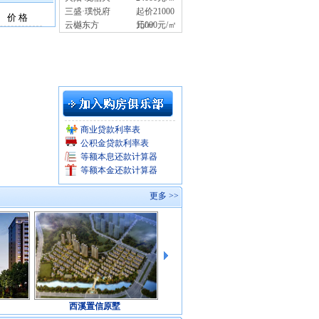
三盛·璞悦府
起价21000
价 格
云樾东方
元/㎡
15000元/㎡
商业贷款利率表
公积金贷款利率表
等额本息还款计算器
等额本金还款计算器
更多 >>
西溪置信原墅