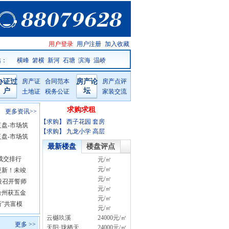
用户登录
用户注册
加入收藏
站：
横峰
箬横
新河
石塘
滨海
温峤
办证过
房产证
合同范本
房产论
房产点评
户
坛
土地证
税务公证
家装交流
求购求租
更多资讯>>
【求购】 西子花园 套房
复盘-市场筑
【求购】 九龙小学 高层
复盘-市场筑
最新楼盘
楼盘评点
宅成交排行
元/㎡
元/㎡
更新！未竣
元/㎡
段召开誓师
元/㎡
台州获五金
元/㎡
新”共富模
元/㎡
云樾玖溪
24000元/㎡
更多 >>
天阳·珑栖天
24000元/㎡