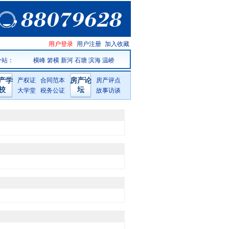
温岭房产
用户登录
用户注册
加入收藏
网手机版
分站：
横峰
箬横
新河
石塘
滨海
温峤
产学
产权证
合同范本
房产论
房产评点
校
坛
大学堂
税务公证
故事访谈