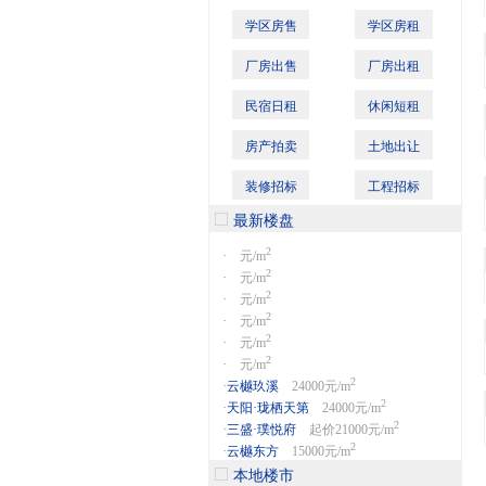
学区房售
学区房租
厂房出售
厂房出租
民宿日租
休闲短租
房产拍卖
土地出让
装修招标
工程招标
最新楼盘
2
·
元/m
2
·
元/m
2
·
元/m
2
·
元/m
2
·
元/m
2
·
元/m
2
·
云樾玖溪
24000元/m
2
·
天阳·珑栖天第
24000元/m
2
·
三盛·璞悦府
起价21000元/m
2
·
云樾东方
15000元/m
本地楼市