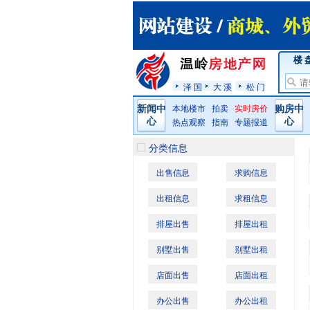
楼 
泽 国
大 溪
松 门
新闻中
本地楼市
拍卖
实时房价
购房中
心
心
热点观察
指南
专题报道
分类信息
出售信息
求购信息
出租信息
求租信息
排屋出售
排屋出租
别墅出售
别墅出租
店面出售
店面出租
办公出售
办公出租