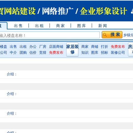
盘
出 售
出 租
商 家
图 库
新 闻
乡镇
楼盘
出售
出租
办公
厂房
店面商铺
家居装
商家
商铺
打折
免费发布
房
修
公司
中介
团购
估价
竞猜
免费发布
知识
图库
招标
装修公司
介绍：
介绍：
介绍：